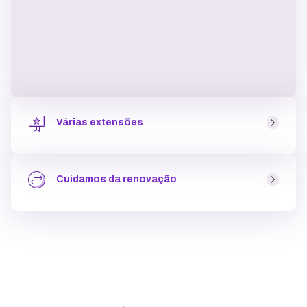
Várias extensões
As extensões são o complemento do domínio (“.com”,
“.com.br”, “.store”, entre outras). Na KingHost você pode
Cuidamos da renovação
escolher entre mais de 40 opções
garantindo mais
exclusividade para o seu site
em poucos cliques.
Ao fazer o registro de domínio, que tem pagamento
único, a
renovação acontece somente depois do
período contratado
(1 a 9 anos) e nós enviamos as
informações de pagamento (que pode ser por pix, cartão
de crédito ou boleto) a partir de um mês antes do
período de expiração.
..