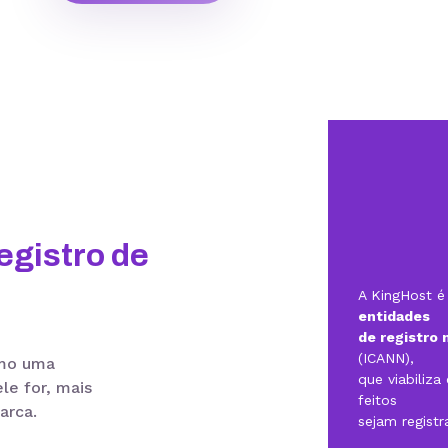
egistro de
A KingHost 
entidades
de registro 
(ICANN),
omo uma
que viabiliz
le for, mais
feitos
arca.
sejam regist