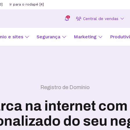
3]
Ir para o rodapé [4]
4
Central de vendas
io e sites
Segurança
Marketing
Produtiv
Registro de Domínio
rca na internet com
onalizado do seu ne