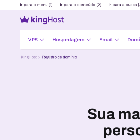
Ir para o menu [1]
Ir para o conteúdo [2]
Ir para a busca [
VPS
Hospedagem
Email
Domín
KingHost
Registro de domínio
Sua ma
pers