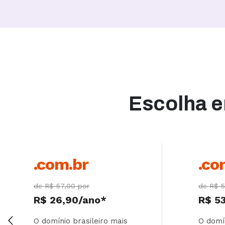
Escolha e
.com.br
.co
de R$ 57,00 por
de R$ 5
R$ 26,90/ano*
R$ 5
O domínio brasileiro mais
O domín