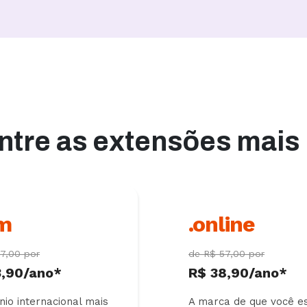
ntre as extensões mais
m
.online
7,00 por
de R$ 57,00 por
3,90/ano*
R$ 38,90/ano*
io internacional mais
A marca de que você e