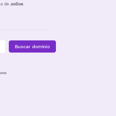
no de
.online
.
Buscar domínio
ienal