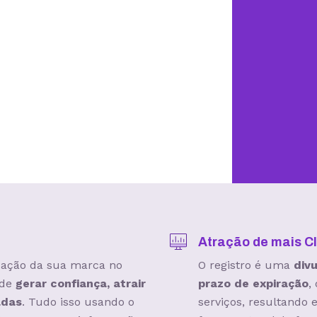
Atração de mais Cl
icação da sua marca no
O registro é uma
div
 de
gerar confiança, atrair
prazo de expiração
,
adas
. Tudo isso usando o
serviços, resultando 