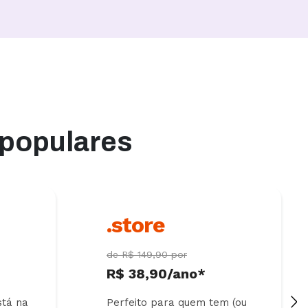
 populares
.store
de R$ 149,90 por
R$ 38,90/ano*
stá na
Perfeito para quem tem (ou