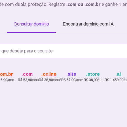
de com dupla proteção. Registre
.com ou .com.br
e ganhe 1 a
Consultar domínio
Encontrar domínio com IA
com.br
.com
.online
.site
.store
.ai
26,90/ano
R$ 53,90/ano
R$ 38,90/ano*
R$ 57,00/ano*
R$ 38,90/ano
R$ 1.459,00/b