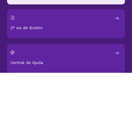
Atendemos você todos os dias a qualquer hora
Falar via Chat
WhatsApp
2ª via de Boleto
Central de Ajuda
Status dos serviços