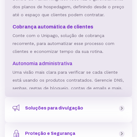
dos planos de hospedagem, definindo desde o preço
até o espaço que clientes podem contratar.
Cobrança automática de clientes
Conte com o Unipago, solução de cobrança
recorrente, para automatizar esse processo com
clientes e economizar tempo da sua rotina.
Autonomia administrativa
Uma visão mais clara para verificar se cada cliente
está usando os produtos contratados. Gerencie DNS,
senhas, regras de bloqueio, contas de emails e mais.
Criador de Site Gratuito
Soluções para divulgação
Ferramenta para criar sites incluída no plano,
podendo ser usada como um serviço a mais para
Ferramentas e soluções para divulgar a sua Revenda de
clientes.
Hospedagem pensando na aquisição qualificada de
Crie páginas com layouts personalizáveis, para todos
Proteção e Segurança