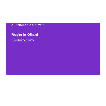
Hoje, na minha empresa, a Eugero.com, eu
tenho a Revenda de Hospedagem, e consigo
oferecer serviços a mais para o cliente, como
o Criador de Site."
Rogério Oliani
EuGero.com