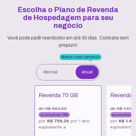
Escolha o Plano de Revenda
de Hospedagem
para seu
negócio
Você pode pedir reembolso em até 30 dias. Contrate sem
prejuízo!
Melhor custo-benefício
Mensal
Anual
Revenda 70 GB
Revenda 
de
R$ 862,80
de
R$ 1.630
economize
13
%
economize
1
por
R$ 759,26
por
1 ano
por
R$ 1.435
equivalente a
equivalente 