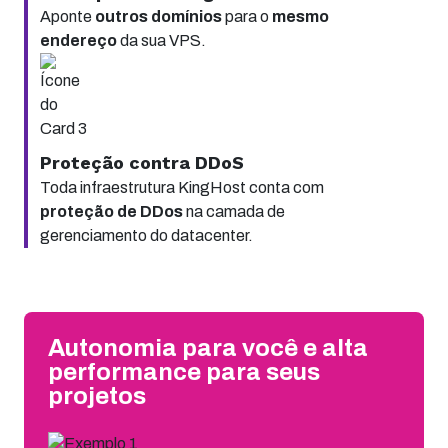
Aponte
outros domínios
para o
mesmo
endereço
da sua VPS.
Proteção contra DDoS
Toda infraestrutura KingHost conta com
proteção de DDos
na camada de
gerenciamento do datacenter.
Autonomia para você e alta
performance para seus
projetos