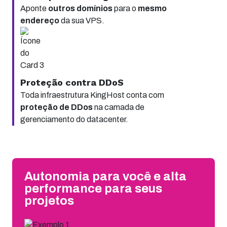
Aponte
outros domínios
para o
mesmo
endereço
da sua VPS.
Proteção contra DDoS
Toda infraestrutura KingHost conta com
proteção de DDos
na camada de
gerenciamento do datacenter.
Autonomia para você e alta
performance para seus
projetos