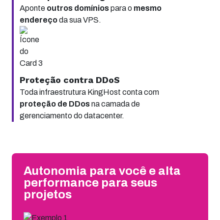
Aponte
outros domínios
para o
mesmo
endereço
da sua VPS.
Proteção contra DDoS
Toda infraestrutura KingHost conta com
proteção de DDos
na camada de
gerenciamento do datacenter.
Autonomia para você e alta
performance para seus
projetos