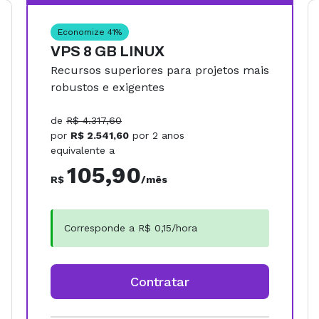
Economize
41
%
VPS 8 GB LINUX
Recursos superiores para projetos mais
robustos e exigentes
de
R$
4.317,60
por
R$
2.541,60
por
2 anos
equivalente a
105,90
R$
/mês
Corresponde a R$
0,15
/hora
Contratar