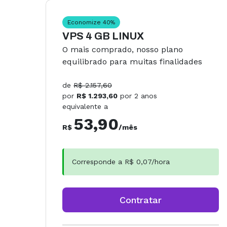
Economize
40
%
VPS 4 GB LINUX
O mais comprado, nosso plano
equilibrado para muitas finalidades
de
R$
2.157,60
por
R$
1.293,60
por
2 anos
equivalente a
53,90
R$
/mês
Corresponde a R$
0,07
/hora
Contratar