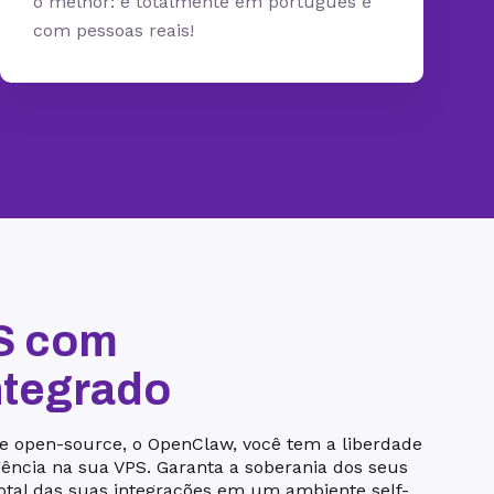
o melhor: é totalmente em português e
com pessoas reais!
S com
ntegrado
e open-source, o OpenClaw, você tem a liberdade
gência na sua VPS. Garanta a soberania dos seus
otal das suas integrações em um ambiente self-