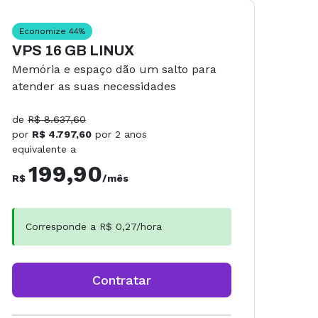
Economize
44
%
Eco
VPS 16 GB LINUX
VPS
Memória e espaço dão um salto para
Feit
atender as suas necessidades
tud
de
R$
8.637,60
de
R
por
R$
4.797,60
por
2 anos
por
equivalente a
equiv
199,90
R$
/mês
R$
Corresponde a R$
0,27
/hora
Co
Contratar