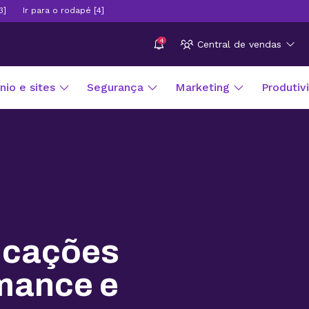
3]
Ir para o rodapé [4]
4
Central de vendas
io e sites
Segurança
Marketing
Produtiv
licações
rmance e