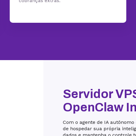
cobranças extras.
Servidor VP
OpenClaw I
Com o agente de IA autônomo 
de hospedar sua própria inteli
dados e mantenha o controle t