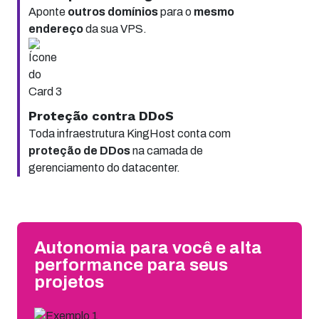
Aponte
outros domínios
para o
mesmo
endereço
da sua VPS.
Proteção contra DDoS
Toda infraestrutura KingHost conta com
proteção de DDos
na camada de
gerenciamento do datacenter.
Autonomia para você e alta
performance para seus
projetos