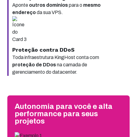
Aponte
outros domínios
para o
mesmo
endereço
da sua VPS.
Proteção contra DDoS
Toda infraestrutura KingHost conta com
proteção de DDos
na camada de
gerenciamento do datacenter.
Autonomia para você e alta
performance para seus
projetos