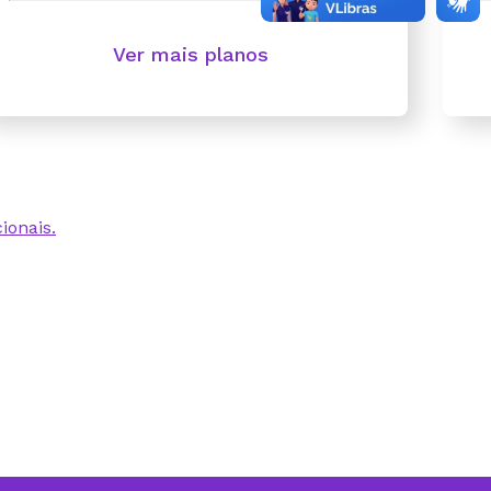
Ver mais planos
ionais.
 excelente. Nunca
s
nenhuma
clientes que acessam
ebemos aviso de cada
ui sem nenhum