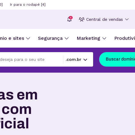
3]
Ir para o rodapé [4]
4
Central de vendas
io e sites
Segurança
Marketing
Produtiv
Buscar domíni
ias em
s com
icial