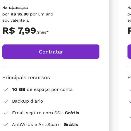
de
R$ 155,88
d
por
R$ 95,88
por
um ano
p
equivalente a
e
R$ 7,99
/mês*
Contratar
Principais recursos
P
10 GB
de espaço por conta
Backup diário
Email seguro com SSL
Grátis
AntiVírus e AntiSpam
Grátis