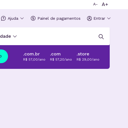
A+
A-
Ajuda
Painel de pagamentos
Entrar
idade
.com.br
.com
.store
o
R$ 57,00/ano
R$ 57,20/ano
R$ 29,00/ano