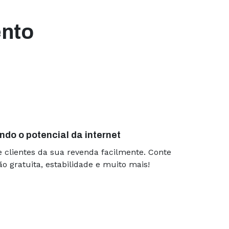
ento
 excelente. Nunca
s
nenhuma
clientes que acessam
ebemos aviso de cada
ui sem nenhum
ndo o potencial da internet
e clientes da sua revenda facilmente. Conte
gem uma vez por mês,
 gratuita, estabilidade e muito mais!
ra pagar. Isso gera
estor do negócio. A
r de entrar um monte
ite caiu.