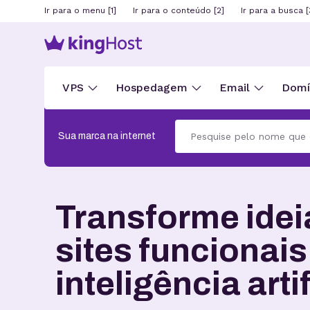
Ir para o menu [1]
Ir para o conteúdo [2]
Ir para a busca [
VPS
Hospedagem
Email
Domín
Sua marca na internet
Transforme ide
sites funcionai
inteligência artif