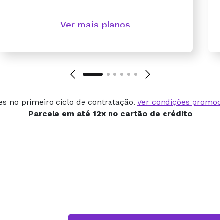
Ver mais planos
es no primeiro ciclo de contratação.
Ver condições promoc
Parcele em
até 12x
no cartão de crédito
A qualidade do site é
caiu, nunca recebemo
reclamação dos nossos 
e confiam em nós. Rec
manutenção, e tudo fl
problema.