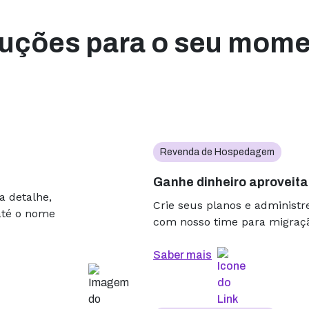
Miguel Alencar
MTech Consultoria
uções para o seu mom
A qualidade do site é
caiu, nunca recebemo
reclamação dos nossos 
e confiam em nós. Rec
manutenção, e tudo fl
problema.
Revenda de Hospedagem
Rodrigo K. Borges
Ganhe dinheiro aproveita
Drag Bar WorkRoom
a detalhe,
Crie seus planos e administr
até o nome
Só lembro da Hospeda
com nosso time para migração
quando vem a fatura pa
uma tranquilidade pro g
Saber mais
gente não se preocupa
de mensagem porque o s