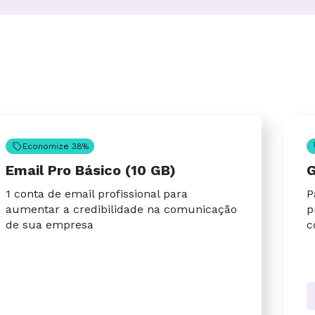
Economize 38%
Email Pro Básico (10 GB)
G
1 conta de email profissional para
P
aumentar a credibilidade na comunicação
p
de sua empresa
c