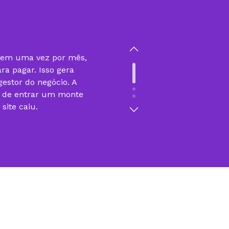
gem uma vez por mês,
ra pagar. Isso gera
estor do negócio. A
r de entrar um monte
ite caiu.
sso do nosso trabalho
 Plataformas Web e
o com a KingHost. Se
 processo seria muito