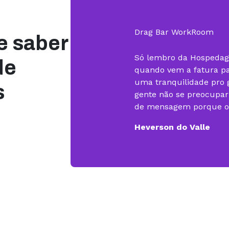
Rodrigo K. Borges
Drag Bar WorkRoom
e saber
Só lembro da Hospeda
de
quando vem a fatura pa
uma tranquilidade pro g
s
gente não se preocupa
de mensagem porque o s
Heverson do Valle
Concurso de Cartório
Posso dizer que o suce
em desenvolvimento de
Sites tem muita relaçã
não fosse a KingHost, o
mais difícil.