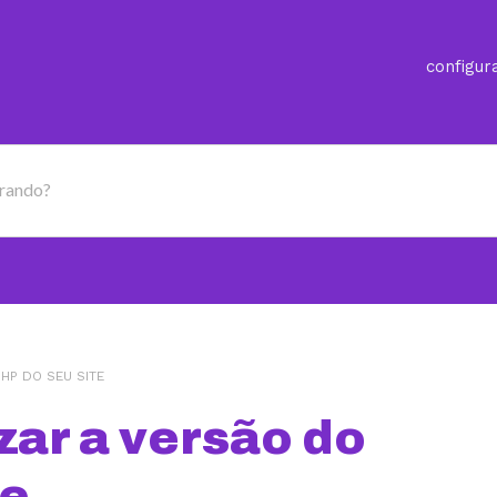
configur
urando?
HP DO SEU SITE
zar a versão do
te