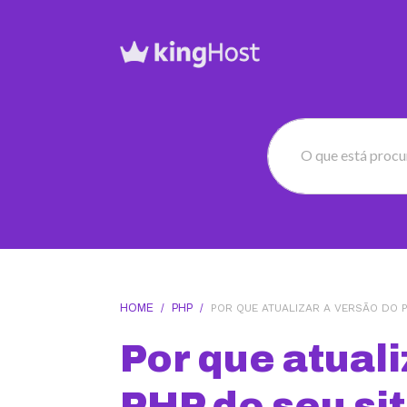
O que está proc
HOME
/
PHP
/
POR QUE ATUALIZAR A VERSÃO DO P
Por que atuali
PHP do seu si