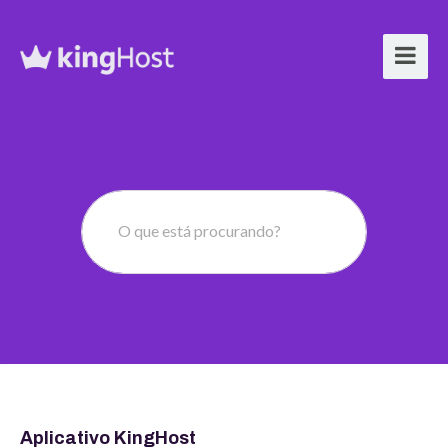
O que está procurando?
Central de Ajuda
Aplicativo KingHost