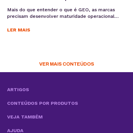
Mais do que entender o que é GEO, as marcas
precisam desenvolver maturidade operacional
para atuar nesse novo cenário: produção orientada
à intenção, consistência temática e conteúdos
LER MAIS
estruturados para interpretação por modelos de
IA, sem comprometer a experiência humana. A
forma como os usuários acessam informação está
passando por uma mudança estrutural. Interfaces
baseadas em...
VER MAIS CONTEÚDOS
ARTIGOS
CONTEÚDOS POR PRODUTOS
VEJA TAMBÉM
AJUDA