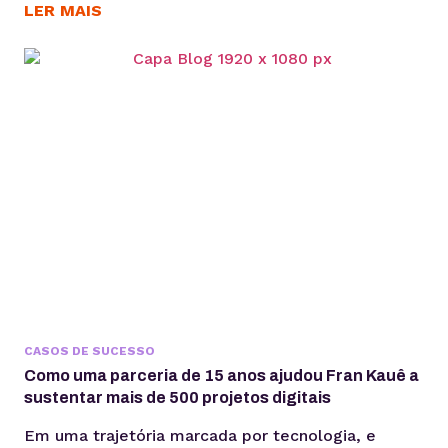
entreguem resultados consistentes aos seus
LER MAIS
clientes. Para Daniele Alves, social media e
fundadora da agência Daniele Alves | Marketing
Digital, o Gerenciador de Redes Sociais KingHost
tem sido um parceiro essencial desde 2019,
permitindo...
CASOS DE SUCESSO
Como uma parceria de 15 anos ajudou Fran Kauê a
sustentar mais de 500 projetos digitais
Em uma trajetória marcada por tecnologia, e