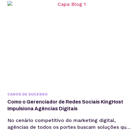
lucrativa — até o momento em que o tempo gasto
entre briefing, produção e publicação começa a
comprometer margem,...
CASOS DE SUCESSO
Como o Gerenciador de Redes Sociais KingHost
Impulsiona Agências Digitais
No cenário competitivo do marketing digital,
agências de todos os portes buscam soluções que
otimizem seus processos, garantam a eficiência e