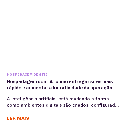
HOSPEDAGEM DE SITE
Hospedagem com IA: como entregar sites mais
rápido e aumentar a lucratividade da operação
A inteligência artificial está mudando a forma
como ambientes digitais são criados, configurados
e administrados. Mais do que acelerar tarefas, ela
automatiza processos e gera mais produtividade
LER MAIS
para os times. Criar sites pode ser uma operação