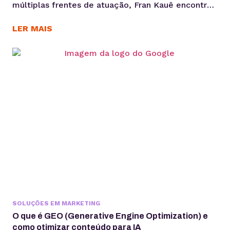
múltiplas frentes de atuação, Fran Kauê encontrou
na KingHost uma base estável para desenvolver,
hospedar e sustentar projetos digitais ao longo
LER MAIS
dos anos. Com cerca de 15 anos de parceria, ele
utiliza a infraestrutura da KingHost em diferentes
contextos: desde entregas para clientes até
iniciativas familiares e novos...
SOLUÇÕES EM MARKETING
O que é GEO (Generative Engine Optimization) e
como otimizar conteúdo para IA