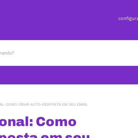
configur
urando?
NAL: COMO CRIAR AUTO-RESPOSTA EM SEU EMAIL
ional: Como
sposta em seu