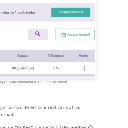
quisa para encontrar a sua conta de email.
agar contas de email e realizar outras
 email.
mpo de “
Ações
“, clique nos
três pontos (⁝)
,