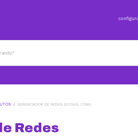
configur
urando?
UTOS
/
GERENCIADOR DE REDES SOCIAIS: COMO
de Redes