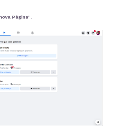
 nova Página”
.