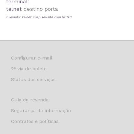
terminal:
telnet
destino porta
Exemplo: telnet imap.seusite.com.br 143
Configurar e-mail
2ª via de boleto
Status dos serviços
Guia da revenda
Segurança da informação
Contratos e políticas