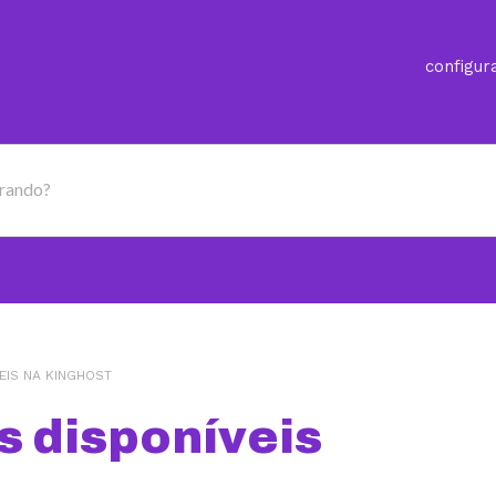
configur
urando?
EIS NA KINGHOST
s disponíveis