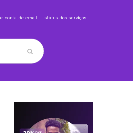
ar conta de email
status dos serviços