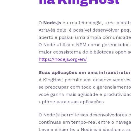
O
Node.js
é uma tecnologia, uma platafo
Através dele, é possível desenvolver peq
aberto e possui uma ampla comunidade
O Node utiliza o NPM como gerenciador d
maior ecossistema de bibliotecas open so
https://nodejs.org/en/
Suas aplicações em uma infraestrutura
A KingHost permite aos desenvolvedore
se preocupar com todo o gerenciamento d
você ganha mais agilidade e produtivida
uptime para suas aplicações.
O Node.js permite aos desenvolvedores 
contínuas em tempo-real entre o navegad
Leve e eficiente, o Node.js é ideal para 