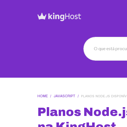
O que está proc
HOME
/
JAVASCRIPT
/
PLANOS NODE.JS DISPONÍV
Planos Node.j
na KingHost