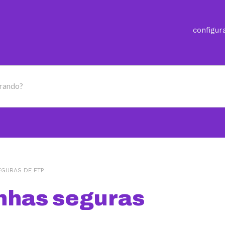
configur
urando?
EGURAS DE FTP
enhas seguras