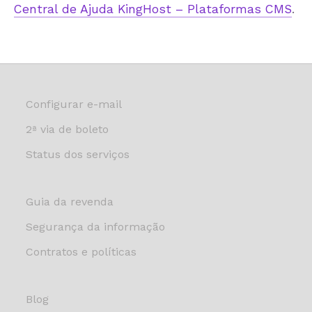
Central de Ajuda KingHost – Plataformas CMS
.
Configurar e-mail
2ª via de boleto
Status dos serviços
Guia da revenda
Segurança da informação
Contratos e políticas
Blog