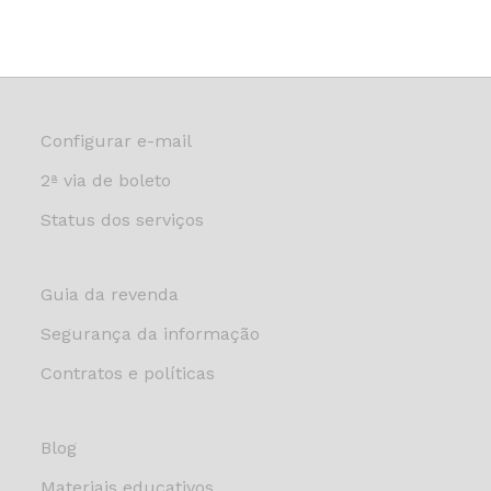
Configurar e-mail
2ª via de boleto
Status dos serviços
Guia da revenda
Segurança da informação
Contratos e políticas
Blog
Materiais educativos