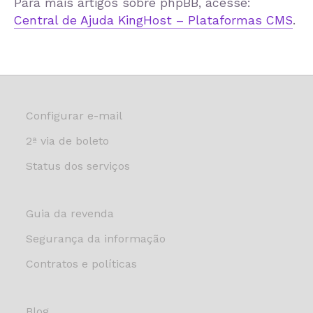
Para mais artigos sobre phpBB, acesse:
Central de Ajuda KingHost – Plataformas CMS
.
Configurar e-mail
2ª via de boleto
Status dos serviços
Guia da revenda
Segurança da informação
Contratos e políticas
Blog