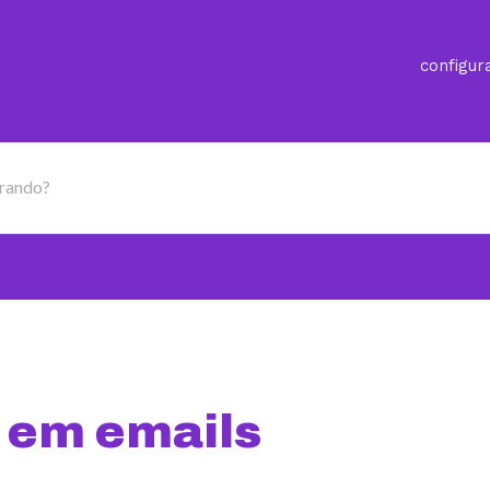
configur
urando?
 em emails