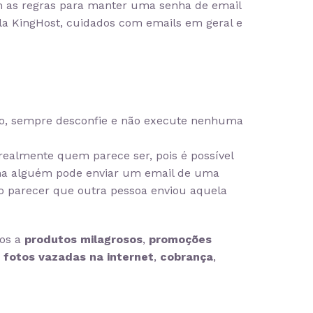
 as regras para manter uma senha de email
la KingHost, cuidados com emails em geral e
so, sempre desconfie e não execute nenhuma
 realmente quem parece ser, pois é possível
ma alguém pode enviar um email de uma
do parecer que outra pessoa enviou aquela
dos a
produtos milagrosos
,
promoções
,
fotos vazadas na internet
,
cobrança
,