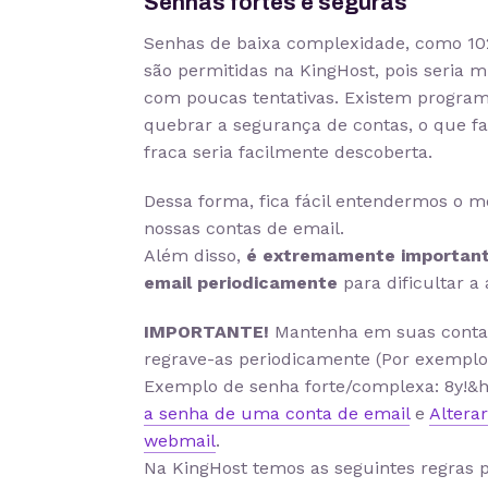
Senhas fortes e seguras
Senhas de baixa complexidade, como 102
são permitidas na KingHost, pois seria m
com poucas tentativas. Existem program
quebrar a segurança de contas, o que fa
fraca seria facilmente descoberta.
Dessa forma, fica fácil entendermos o m
nossas contas de email.
Além disso,
é extremamente important
email periodicamente
para dificultar a
IMPORTANTE!
Mantenha em suas contas 
regrave-as periodicamente (Por exemplo:
Exemplo de senha forte/complexa: 8y!&
a senha de uma conta de email
e
Altera
webmail
.
Na KingHost temos as seguintes regras p