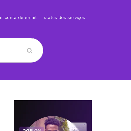
ar conta de email
status dos serviços