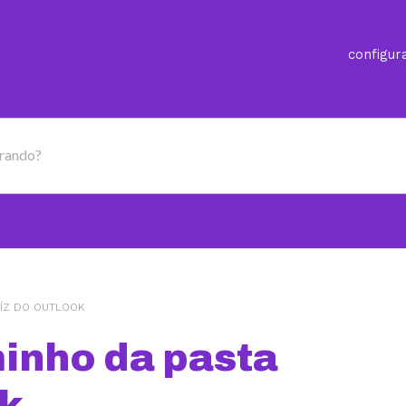
configur
urando?
AÍZ DO OUTLOOK
inho da pasta
ok