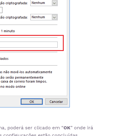
a, poderá ser clicado em “
OK
” onde irá
s configurações estão concluídas.