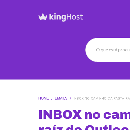
O que está proc
HOME
/
EMAILS
/
INBOX NO CAMINHO DA PASTA R
INBOX no cam
raíz do Outlo