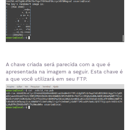
A chave criada será parecida com a que é
apresentada na imagem a seguir. Esta chave é
a que você utilizará em seu FTP.