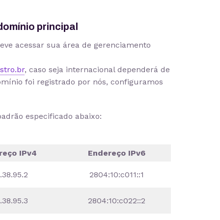
omínio principal
deve acessar sua área de gerenciamento
stro.br
, caso seja internacional dependerá de
omínio foi registrado por nós, configuramos
adrão especificado abaixo:
reço IPv4
Endereço IPv6
.38.95.2
2804:10:c011::1
.38.95.3
2804:10:c022::2