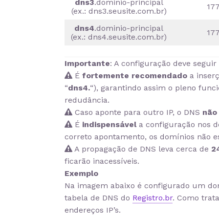
dns3
.dominio-principal
177
(ex.: dns3.seusite.com.br)
dns4
.dominio-principal
177
(ex.: dns4.seusite.com.br)
Importante
: A configuração deve segui
É
fortemente recomendado
a inserç
“
dns4.
“), garantindo assim o pleno fun
redudância.
Caso aponte para outro IP, o DNS
não
É
indispensável
a configuração nos d
correto apontamento, os domínios não es
A propagação de DNS leva cerca de
2
ficarão inacessíveis.
Exemplo
Na imagem abaixo é configurado um do
tabela de DNS do
Registro.br
. Como trat
endereços IP’s.