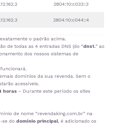
.12.162.2
2804:10:c033::3
.12.162.3
2804:10:c044::4
r exatamente o padrão acima.
ão de todas as 4 entradas DNS (do “
dns1.
” ao
cionamento dos nossos sistemas de
funcionará.
emais domínios da sua revenda. Sem o
tarão acessíveis.
4 horas
– Durante este período os sites
mínio de nome “revendaking.com.br” na
a-se do
domínio principal
, é adicionado os