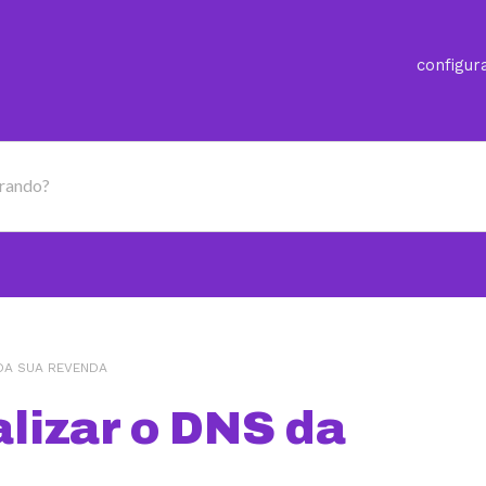
configur
urando?
DA SUA REVENDA
lizar o DNS da