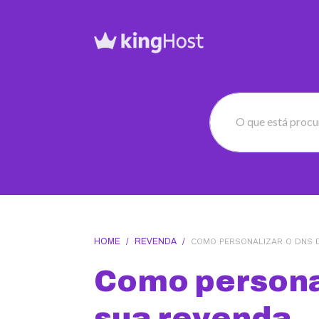
O que está proc
HOME
/
REVENDA
/
COMO PERSONALIZAR O DNS 
Como persona
sua revenda