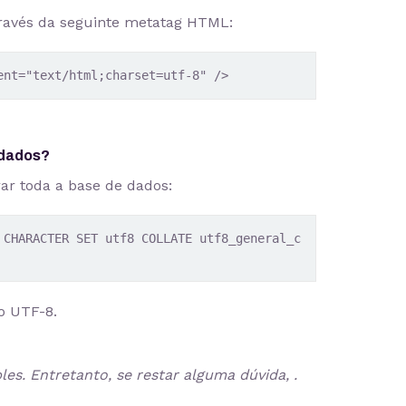
través da seguinte metatag HTML:
ent="text/html;charset=utf-8" />
 dados?
ar toda a base de dados:
 CHARACTER SET utf8 COLLATE utf8_general_c
o UTF-8.
es. Entretanto, se restar alguma dúvida, .