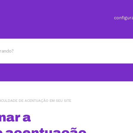
configur
urando?
ICULDADE DE ACENTUAÇÃO EM SEU SITE
nar a
de acentuação