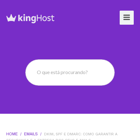
O que está procurando?
HOME
/
EMAILS
/
DKIM, SPF E DMARC: COMO GARANTIR A