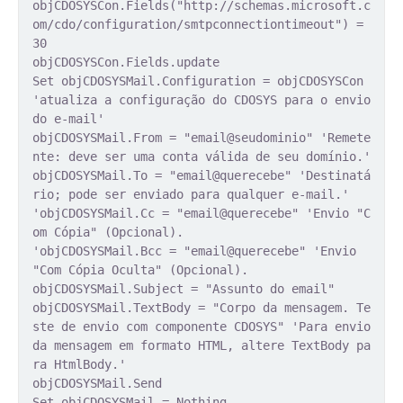
objCDOSYSCon.Fields("http://schemas.microsoft.c
om/cdo/configuration/smtpconnectiontimeout") =
30
objCDOSYSCon.Fields.update
Set objCDOSYSMail.Configuration = objCDOSYSCon
'atualiza a configuração do CDOSYS para o envio
do e-mail'
objCDOSYSMail.From = "email@seudominio" 'Remete
nte: deve ser uma conta válida de seu domínio.'
objCDOSYSMail.To = "email@querecebe" 'Destinatá
rio; pode ser enviado para qualquer e-mail.'
'objCDOSYSMail.Cc = "email@querecebe" 'Envio "C
om Cópia" (Opcional).
'objCDOSYSMail.Bcc = "email@querecebe" 'Envio
"Com Cópia Oculta" (Opcional).
objCDOSYSMail.Subject = "Assunto do email"
objCDOSYSMail.TextBody = "Corpo da mensagem. Te
ste de envio com componente CDOSYS" 'Para envio
da mensagem em formato HTML, altere TextBody pa
ra HtmlBody.'
objCDOSYSMail.Send
Set objCDOSYSMail = Nothing