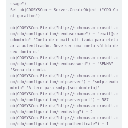
ssage")
Set objCDOSYSCon = Server.CreateObject ("CDO.Co
nfiguration")
objCDOSYSCon.Fields("http://schemas.microsoft.c
om/cdo/configuration/sendusername") = "email@se
udominio" 'Conta de e-mail utilizada para efetu
ar a autenticação. Deve ser uma conta válida de
seu domínio.'
objCDOSYSCon.Fields("http://schemas.microsoft.c
om/cdo/configuration/sendpassword") = "SENHA"
'Senha da conta.'
objCDOSYSCon.Fields("http://schemas.microsoft.c
om/cdo/configuration/smtpserver") = "smtp.seudo
minio" 'Altere para smtp.[seu domínio]'
objCDOSYSCon.Fields("http://schemas.microsoft.c
om/cdo/configuration/smtpserverport") = 587
objCDOSYSCon.Fields("http://schemas.microsoft.c
om/cdo/configuration/sendusing") = 2
objCDOSYSCon.Fields("http://schemas.microsoft.c
om/cdo/configuration/smtpauthenticate") = 1