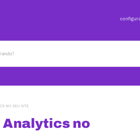
configur
urando?
CS NO SEU SITE
 Analytics no