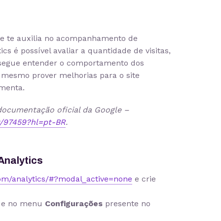
e te auxilia no acompanhamento de
tics é possível avaliar a quantidade de visitas,
onsegue entender o comportamento dos
é mesmo prover melhorias para o site
amenta.
documentação oficial da Google –
r/97459?hl=pt-BR
.
Analytics
com/analytics/#?modal_active=none
e crie
ique no menu
Configurações
presente no