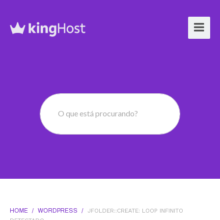
O que está procurando?
HOME
/
WORDPRESS
/
JFOLDER::CREATE: LOOP INFINITO