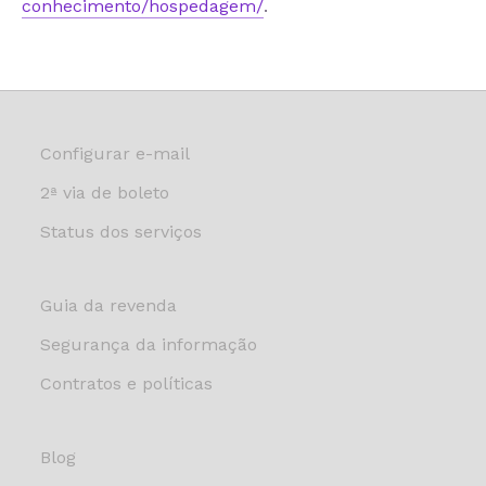
conhecimento/hospedagem/
.
Configurar e-mail
2ª via de boleto
Status dos serviços
Guia da revenda
Segurança da informação
Contratos e políticas
Blog