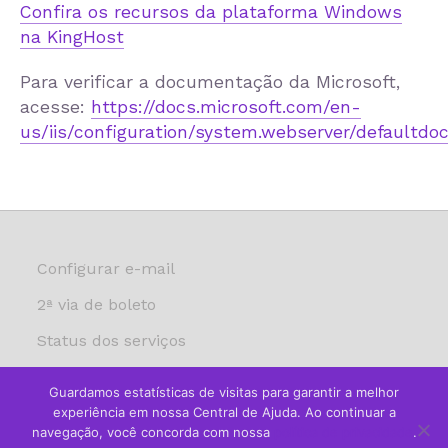
Confira os recursos da plataforma Windows
na KingHost
Para verificar a documentação da Microsoft,
acesse:
https://docs.microsoft.com/en-
us/iis/configuration/system.webserver/defaultd
Configurar e-mail
2ª via de boleto
Status dos serviços
Guardamos estatísticas de visitas para garantir a melhor
Guia da revenda
experiência em nossa Central de Ajuda. Ao continuar a
navegação, você concorda com nossa
política de privacidade
.
Segurança da informação