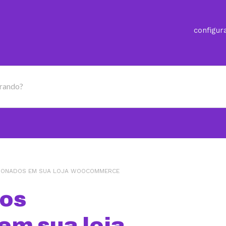
configur
urando?
CIONADOS EM SUA LOJA WOOCOMMERCE
tos
em sua loja