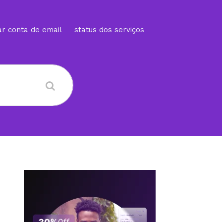
ar conta de email
status dos serviços