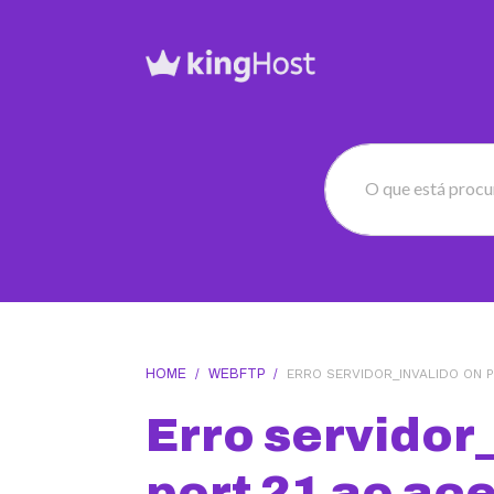
O que está proc
HOME
/
WEBFTP
/
ERRO SERVIDOR_INVALIDO ON P
Erro servidor
port 21 ao ac