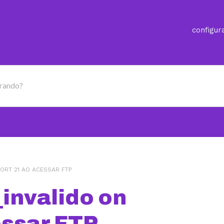
configur
urando?
ORT 21 AO ACESSAR FTP
_invalido on
essar FTP