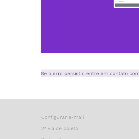
Se o erro persistir, entre em contato c
Configurar e-mail
2ª via de boleto