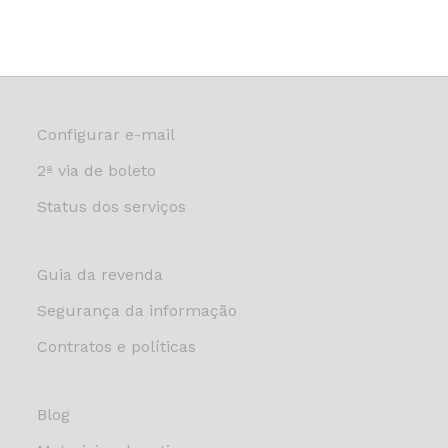
Configurar e-mail
2ª via de boleto
Status dos serviços
Guia da revenda
Segurança da informação
Contratos e políticas
Blog