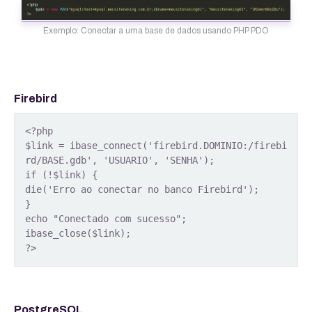
Exemplo: Conectar a uma base de dados usando PHP PDO
Firebird
<?php
$link = ibase_connect('firebird.DOMINIO:/firebi
rd/BASE.gdb', 'USUARIO', 'SENHA');
if (!$link) {
die('Erro ao conectar no banco Firebird');
}
echo "Conectado com sucesso";
ibase_close($link);
?> 
PostgreSQL