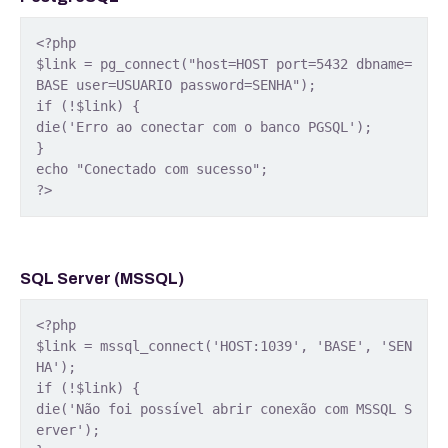
<?php
$link = pg_connect("host=HOST port=5432 dbname=
BASE user=USUARIO password=SENHA");
if (!$link) {
die('Erro ao conectar com o banco PGSQL');
}
echo "Conectado com sucesso";
?> 
SQL Server (MSSQL)
<?php
$link = mssql_connect('HOST:1039', 'BASE', 'SEN
HA');
if (!$link) {
die('Não foi possível abrir conexão com MSSQL S
erver');