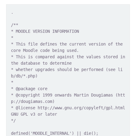
.
/**
* MOODLE VERSION INFORMATION
*
* This file defines the current version of the
core Moodle code being used.
* This is compared against the values stored in
the database to determine
* whether upgrades should be performed (see li
b/db/*.php)
*
* @package core
* @copyright 1999 onwards Martin Dougiamas (htt
p://dougiamas.com)
* @license http://www.gnu.org/copyleft/gpl.html
GNU GPL v3 or later
*/
defined('MOODLE_INTERNAL') || die();