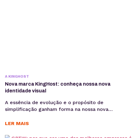
design e...
A KINGHOST
Nova marca KingHost: conheça nossa nova
identidade visual
A essência de evolução e o propósito de
simplificação ganham forma na nossa nova
identidade, sintetizando como nos conectarmos a
todos nossos clientes para criar, promover e crescer
LER MAIS
sua presença digital. Conheça a nova marca
KingHost. É possível levar inspiração para todos