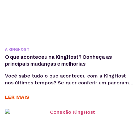
A KINGHOST
O que aconteceu na KingHost? Conheça as
principais mudanças e melhorias
Você sabe tudo o que aconteceu com a KingHost
nos últimos tempos? Se quer conferir um panorama
completo das principais mudanças e melhorias
realizadas, você está no lugar certo. Nos últimos
LER MAIS
meses, a KingHost, que hoje é uma das maiores
empresas de hospedagem de sites e serviços online
no Brasil, trouxe algumas novidades para seu...