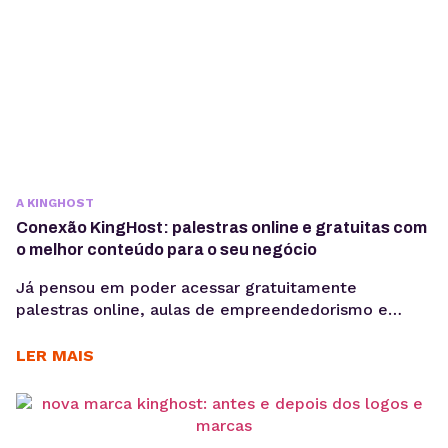
A KINGHOST
Conexão KingHost: palestras online e gratuitas com
o melhor conteúdo para o seu negócio
Já pensou em poder acessar gratuitamente
palestras online, aulas de empreendedorismo e
marketing e insights com os melhores especialistas
do mercado? Então, te apresentamos o novo
LER MAIS
Conexão KingHost! Uma plataforma repleta de
conteúdos de valor para o seu negócio. São diversas
aulas em formato de vídeo com foco em
empreendedorismo, gestão, marketing digital,