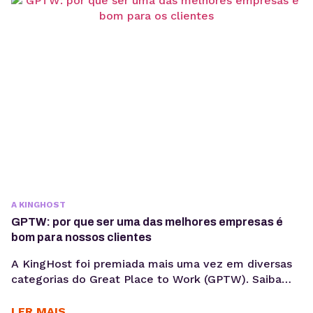
saberem que ter um negócio digital pode ser mais
simples do que parece?...
A KINGHOST
GPTW: por que ser uma das melhores empresas é
bom para nossos clientes
A KingHost foi premiada mais uma vez em diversas
categorias do Great Place to Work (GPTW). Saiba
quais são as categorias. O ano de 2020 começou
para mim com uma grande mudança. No dia 17 de
LER MAIS