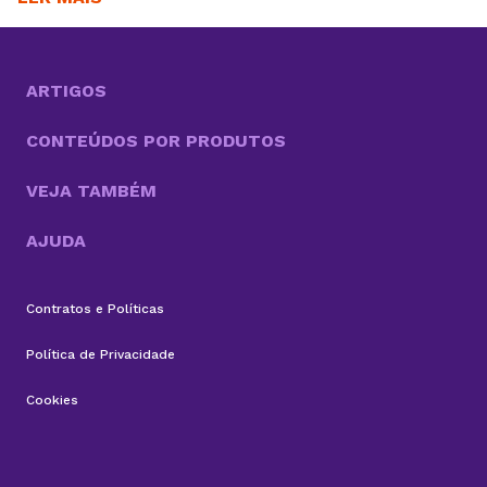
fevereiro iniciei minha jornada como analista de
conteúdo na KingHost. A decisão de sair da empresa
em que trabalhava...
ARTIGOS
CONTEÚDOS POR PRODUTOS
VEJA TAMBÉM
AJUDA
Contratos e Políticas
Política de Privacidade
Cookies