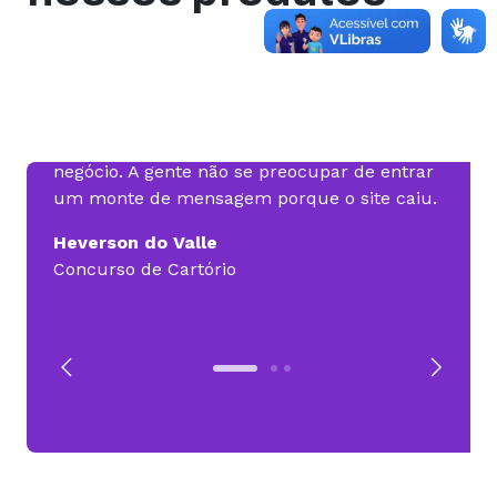
nca
Só lembro da Hospedagem uma vez por
Posso
mês, quando vem a fatura para pagar. Isso
em de
gera uma tranquilidade pro gestor do
Sites
s
negócio. A gente não se preocupar de entrar
não fo
 sem
um monte de mensagem porque o site caiu.
mais di
Heverson do Valle
Migue
Concurso de Cartório
MTech