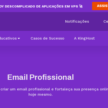
ASSIS
Y DESCOMPLICADO DE APLICAÇÕES EM VPS 🚀
Notificações
Ce
ducativos
Casos de Sucesso
A KingHost
Email Profissional
riar um email profissional e fortaleça sua presença onli
hoje mesmo.