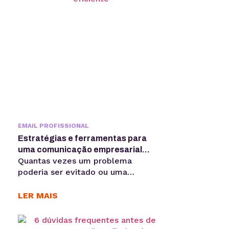
EMAIL PROFISSIONAL
Estratégias e ferramentas para
uma comunicação empresarial
Quantas vezes um problema
eficiente
poderia ser evitado ou uma
oportunidade melhor aproveitada se
não fosse a famosa “falta de
LER MAIS
comunicação”. Assim como nas
relações pessoais, uma
is
comunicação empresarial eficiente,