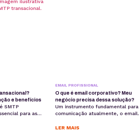
ação de uma boa
influencia as taxas de abertura de
ail. Por isso, neste
um email é o endereço do
 entender um...
remetente (64%), segundo
levantamento da OutboundEngine
Por...
EMAIL PROFISSIONAL
ransacional?
O que é email corporativo? Meu
ção e benefícios
negócio precisa dessa solução?
 é SMTP
Um instrumento fundamental para
ssencial para as
comunicação atualmente, o email
uerem implementar
corporativo serve como um cartã
email marketing de
de visitas para os seus funcionário
LER MAIS
orque o SMTP está
e potenciais clientes. Além de