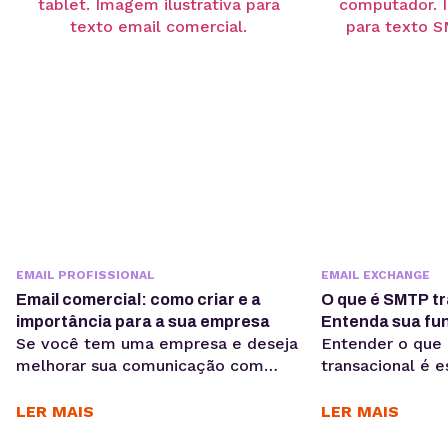
envolvem a cri
assinatura de em
artigo, você vai
EMAIL PROFISSIONAL
EMAIL EXCHANGE
Email comercial: como criar e a
O que é SMTP t
importância para a sua empresa
Entenda sua fun
Se você tem uma empresa e deseja
Entender o que
melhorar sua comunicação com
transacional é e
seus colaboradores, clientes e
empresas que q
fornecedores, então precisa
estratégias de 
LER MAIS
LER MAIS
considerar a criação de um email
sucesso. Isso p