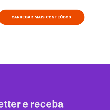
ado à efetividade da
imprimir a marca do negócio no
s emails
mercado, esse tipo de produto
ontudo, esse
confere profissionalismo e ainda
CARREGAR MAIS CONTEÚDOS
tão simples quanto
agiliza a comunicação entre as
neste conteúdo,
pessoas. Aliás, vale lembrar que
er a função e os
empresas são feitas por pessoas...
etter e receba