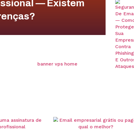
issional — Existem
renças?