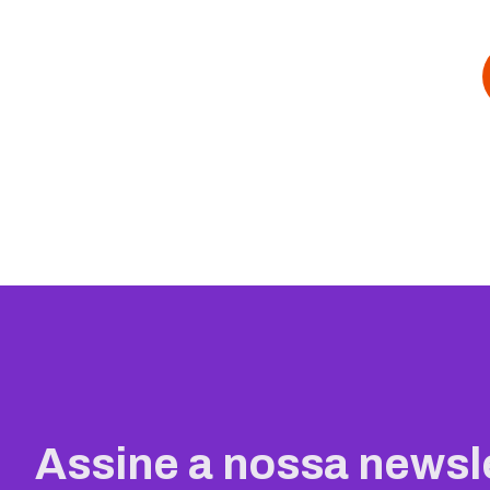
comercial. Essa é uma forma de
diretamente lig
contato mais profissional e que
entrega dos seu
garante muito mais credibilidade
transacionais. C
para a sua organização. Pensando
processo não é 
nisso, a KingHost decidiu produzir
parece. Então, 
este conteúdo, no qual você vai...
você vai entend
benefícios...
Assine a nossa newsl