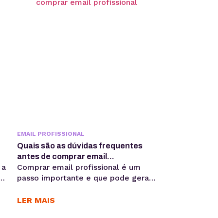
pode impactar e trazer ótimos
resultados. Uma comunicação
eficaz não se resume apenas a
.
transmitir informações, mas
também a construir
relacionamentos sólidos, promover
entendimento mútuo e...
EMAIL PROFISSIONAL
Quais são as dúvidas frequentes
antes de comprar email
 a
Comprar email profissional é um
profissional?
passo importante e que pode gerar
o
algumas dúvidas quanto à qualidade
s
do serviço. Para ajudar nisso, nós
LER MAIS
fizemos uma lista com 6 perguntas