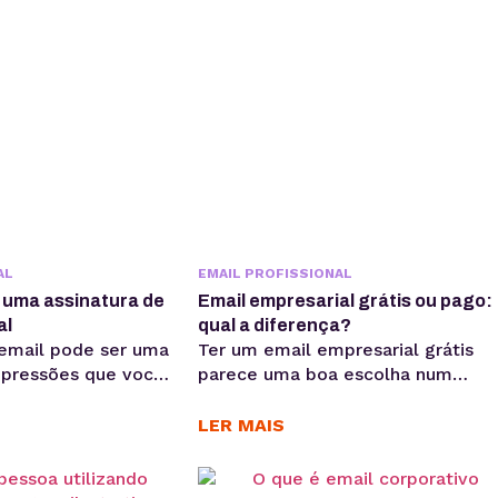
AL
EMAIL PROFISSIONAL
r uma assinatura de
Email empresarial grátis ou pago:
al
qual a diferença?
 email pode ser uma
Ter um email empresarial grátis
mpressões que você
parece uma boa escolha num
outra pessoa, pois
primeiro momento, mas muito
arte importante de
cuidado, pois emails empresariais
LER MAIS
nline. Algo tão
precisam ser tratados de maneira
ue merece atenção,
séria e profissional. Para você ter
itos detalhes que
uma ideia, um dos fatores que ma