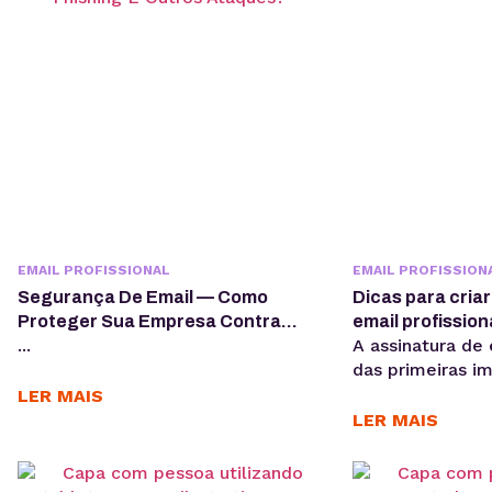
EMAIL PROFISSIONAL
EMAIL PROFISSION
Segurança De Email — Como
Dicas para cria
Proteger Sua Empresa Contra
email profission
...
A assinatura de
Phishing E Outros Ataques?
das primeiras i
transmite para 
LER MAIS
ela também é p
LER MAIS
uma mensagem o
simples, mas q
pois existem mu