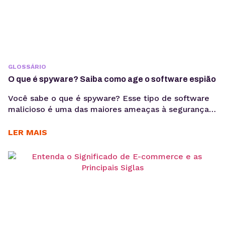
GLOSSÁRIO
O que é spyware? Saiba como age o software espião
Você sabe o que é spyware? Esse tipo de software
malicioso é uma das maiores ameaças à segurança
digital atualmente. O tema “spyware” é cada vez
mais relevante à medida que os ataques continuam
LER MAIS
a crescer em número e sofisticação. Em um mundo
onde a maioria das pessoas confia em dispositivos
digitais para suas atividades,...