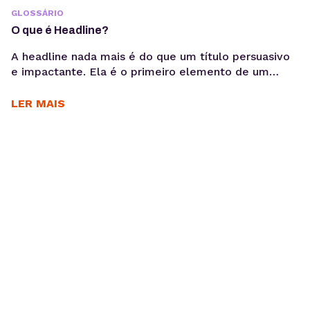
GLOSSÁRIO
O que é Headline?
A headline nada mais é do que um título persuasivo
e impactante. Ela é o primeiro elemento de um
conteúdo, é a grande responsável por chamar a
atenção das pessoas no que diz respeito a dar um
LER MAIS
passo à frente na hora de ler um texto, assistir um
vídeo ou até ouvir um podcast. Segundo...