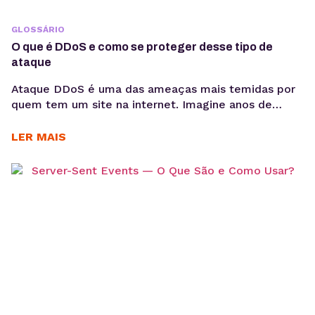
GLOSSÁRIO
O que é DDoS e como se proteger desse tipo de
ataque
Ataque DDoS é uma das ameaças mais temidas por
quem tem um site na internet. Imagine anos de
investimento para construir a credibilidade de uma
presença digital, para ver seu site sendo afetado por
LER MAIS
um ataque desse tipo. Para se ter uma ideia, o
Brasil pelo 10º ano consecutivo, é o líder do ranking
de...