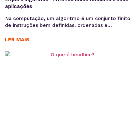
aplicações
Na computação, um algoritmo é um conjunto finito
de instruções bem definidas, ordenadas e
executáveis, que resolvem um problema específico.
Mas o que isso significa na prática? Você já se
LER MAIS
perguntou como seu smartphone recomenda
músicas, como o Google encontra exatamente o que
você procura ou como as redes sociais te mostram
posts relevantes? A...