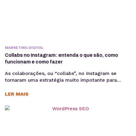
MARKETING DIGITAL
Collabs no Instagram: entenda o que são, como
funcionam e como fazer
As colaborações, ou “collabs”, no Instagram se
tornaram uma estratégia muito impotante para
influenciadores e marcas que buscam aumentar seu
alcance e engajamento. Mas o que exatamente é
LER MAIS
uma collab? Basicamente, a collab, é um trabalho
conjunto entre dois ou mais perfis, onde cada parte
contribui para a criação de conteúdo que beneficiará
todos os...