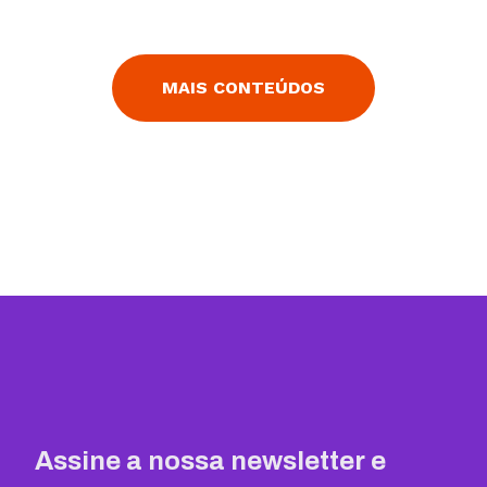
funcionalidade da plataforma e personalizar a
experiência do usuário. Neste guia completo, você
vai conhecer os melhores plugins para...
MAIS CONTEÚDOS
Assine a nossa newsletter e