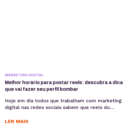
MARKETING DIGITAL
Melhor horário para postar reels: descubra a dica
que vai fazer seu perfil bombar
Hoje em dia todos que trabalham com marketing
digital nas redes sociais sabem que reels do
instagram são importantes para o desempenho.
Além disso, um fator muito importante é o melhor
LER MAIS
horário para postar reels, com o intuito de garantir
um desempenho positivo. O Instagram é uma das