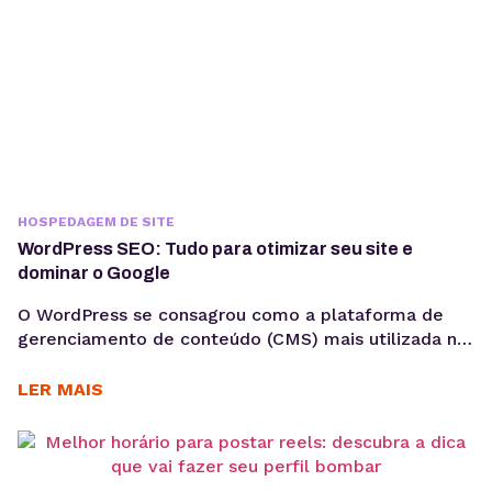
HOSPEDAGEM DE SITE
WordPress SEO: Tudo para otimizar seu site e
dominar o Google
O WordPress se consagrou como a plataforma de
gerenciamento de conteúdo (CMS) mais utilizada no
mundo, impulsionando desde blogs pessoais até
complexos sites corporativos. No entanto, ter um
LER MAIS
site WordPress visualmente atraente e com
conteúdo relevante não é suficiente para garantir o
sucesso online. Para isso, é crucial que seu site seja
facilmente encontrado pelos...