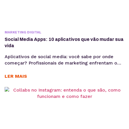
MARKETING DIGITAL
Social Media Apps: 10 aplicativos que vão mudar sua
vida
Aplicativos de social media: você sabe por onde
começar? Profissionais de marketing enfrentam o
desafio constante de gerenciar múltiplas
plataformas, analisar dados de desempenho, e ainda
LER MAIS
entregar conteúdo criativo. Nesse cenário, a escolha
das ferramentas certas pode ser um divisor de
águas. Neste artigo, vamos conhecer 10 aplicativos
de social media que podem transformar sua...