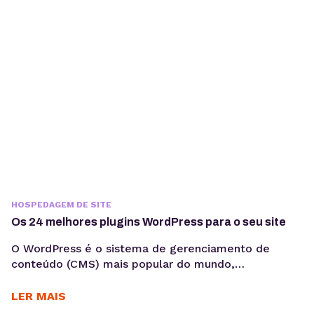
redes sociais mais populares no Brasil e...
HOSPEDAGEM DE SITE
Os 24 melhores plugins WordPress para o seu site
O WordPress é o sistema de gerenciamento de
conteúdo (CMS) mais popular do mundo,
alimentando milhões de sites em diversos nichos.
Uma das razões dessa popularidade é a diversidade
LER MAIS
de plugins disponíveis, que permitem estender a