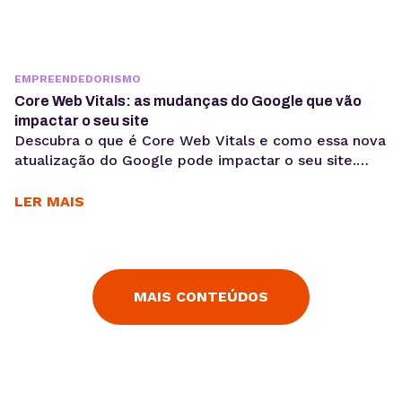
EMPREENDEDORISMO
Core Web Vitals: as mudanças do Google que vão
impactar o seu site
Descubra o que é Core Web Vitals e como essa nova
atualização do Google pode impactar o seu site.
Você sabia que a partir de maio de 2021 o Google vai
incluir mais três fatores de análise para determinar o
LER MAIS
ranqueamento das páginas? Isso mesmo, em 2021
entrará em vigor o Core Web Vitals, que...
MAIS CONTEÚDOS