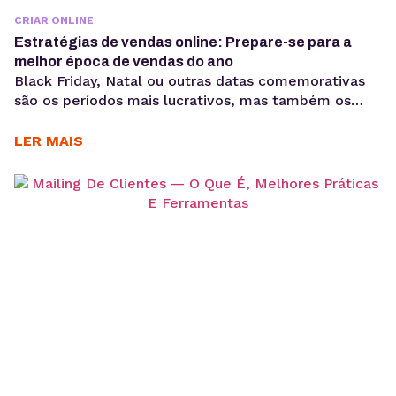
CRIAR ONLINE
Estratégias de vendas online: Prepare-se para a
melhor época de vendas do ano
Black Friday, Natal ou outras datas comemorativas
são os períodos mais lucrativos, mas também os
mais competitivos na internet. Por isso, as
estratégias de vendas online precisam ser bem
LER MAIS
planejadas e executadas para garantir que seu
negócio se destaque em meio à enorme demanda.
A preparação antecipada é essencial para aproveitar
ao máximo essas oportunidades....