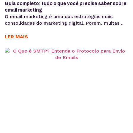
Guia completo: tudo o que você precisa saber sobre
email marketing
O email marketing é uma das estratégias mais
consolidadas do marketing digital. Porém, muitas
empresas ainda associam o email apenas a
promoções pontuais e na verdade ele é um canal
LER MAIS
poderoso de relacionamento, fidelização, vendas e
construção de marca. Mesmo em um cenário
dominado por redes sociais, anúncios pagos e novos
formatos de conteúdo, o email profissional continua
entregando resultados consistentes. Basta lembrar
que ele...