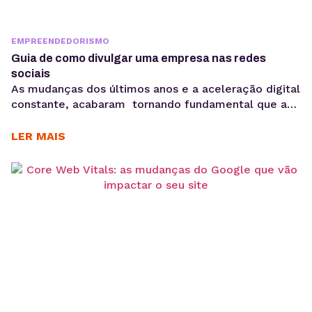
EMPREENDEDORISMO
Guia de como divulgar uma empresa nas redes
sociais
As mudanças dos últimos anos e a aceleração digital
constante, acabaram tornando fundamental que as
pessoas saibam como divulgar sua empresa nas
redes sociais. Hoje as redes sociais já não são
LER MAIS
apenas um espaço para interagir, mas uma
plataforma estratégica que pode potencializar a
presença da sua marca, ajudar a construir
relacionamentos duradouros com clientes...