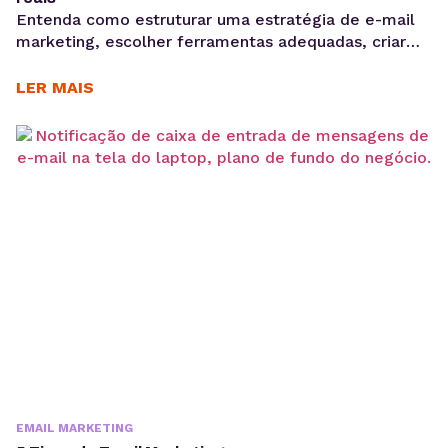
Entenda como estruturar uma estratégia de e-mail
marketing, escolher ferramentas adequadas, criar
Newsletter, segmentar sua base e acompanhar
métricas como taxa de abertura e CTR para evoluir
LER MAIS
suas campanhas com consistência. Saber como fazer
e-mail marketing continua sendo uma das
habilidades mais importantes para empresas que
desejam gerar vendas, nutrir leads e fortalecer o
relacionamento...
EMAIL MARKETING