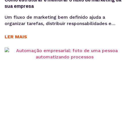
sua empresa
Um fluxo de marketing bem definido ajuda a
organizar tarefas, distribuir responsabilidades e
garantir que cada etapa seja executada de forma
consistente. E o uso de ferramentas como um
LER MAIS
gerenciador de redes sociais ampliam essa eficiência
ao centralizar processos de planejamento,
aprovação e publicação. Para ter bons resultados
com a comunicação, é preciso ir muito...