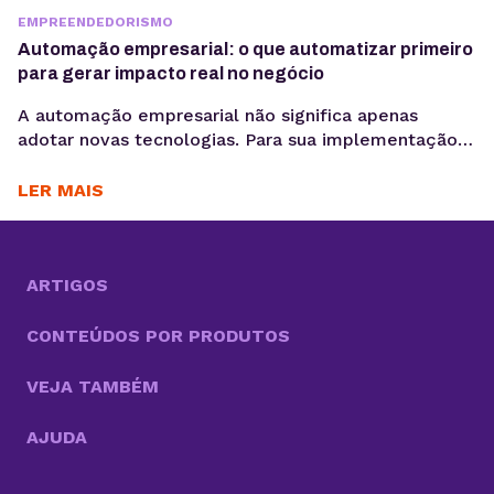
EMPREENDEDORISMO
Automação empresarial: o que automatizar primeiro
para gerar impacto real no negócio
A automação empresarial não significa apenas
adotar novas tecnologias. Para sua implementação
de maneira efetiva, é necessário organizar fluxos de
trabalho que reduzam tarefas repetitivas. Ou
LER MAIS
seja,melhorar a consistência de dados e acelerar
decisões, criando um cenário propício para a
otimização desses processos. Com cada vez mais
tarefas necessárias para competir no mercado, a
ARTIGOS
boa...
CONTEÚDOS POR PRODUTOS
VEJA TAMBÉM
AJUDA