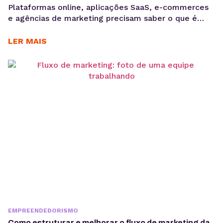
Plataformas online, aplicações SaaS, e-commerces
e agências de marketing precisam saber o que é
GDPR porque lidam diariamente com dados
sensíveis, o que aumenta a exposição a riscos
LER MAIS
regulatórios. Entender o que é GDPR não é apenas
uma questão jurídica, mas uma camada crítica de
arquitetura, governança e gestão de risco. Em
ambientes orientados a...
EMPREENDEDORISMO
Como estruturar e melhorar o fluxo de marketing da