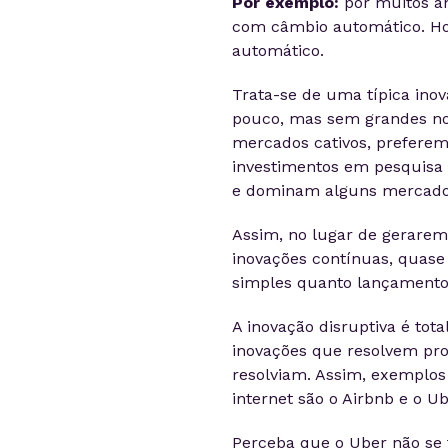
Por exemplo:
por muitos an
com câmbio automático. Hoj
automático.
Trata-se de uma típica ino
pouco, mas sem grandes no
mercados cativos, preferem 
investimentos em pesquisa 
e dominam alguns mercado
Assim, no lugar de gerarem
inovações contínuas, quase
simples quanto lançamento
A inovação disruptiva é tot
inovações que resolvem pr
resolviam. Assim, exemplos
internet são o Airbnb e o Ub
Perceba que o Uber não se 