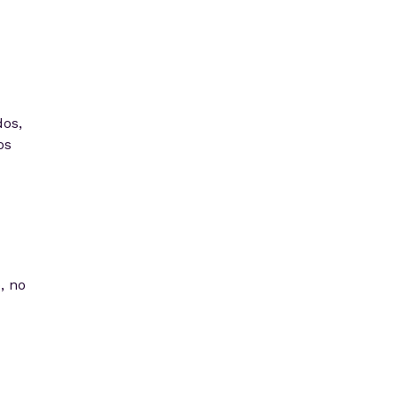
dos,
os
, no