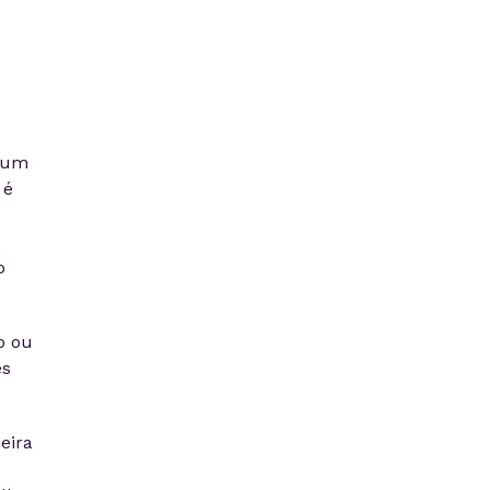
o um
 é
o
o ou
es
eira