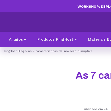
WORKSHOP: DEPLO
Artigos
Produtos KingHost
Materiais E
KingHost Blog
>
As 7 características da inovação disruptiva
As 7 ca
Publicado em 24/0