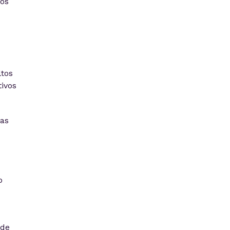
los
ltos
ivos
as
o
 de