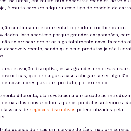
os, no Brasil, era muito raro encontrar modelos de veícu
e, é muito comum adquirir esse tipo de modelo de carro
vação contínua ou incremental: o produto melhorou um
vidades. Isso acontece porque grandes corporações, com
não se arriscar em criar algo totalmente novo, fazendo a
e desenvolvimento, sendo que seus produtos já são lucrat
s.
 uma inovação disruptiva, essas grandes empresas usam 
 cosméticas, que em alguns casos chegam a ser algo tão
 de novas cores para um produto, por exemplo.
almente diferente, ela revoluciona o mercado ao introduzir
oblemas dos consumidores que os produtos anteriores nã
 clássicos de
negócios disruptivos
potencializados pela
er.
trata apenas de mais um serviço de táxi, mas um serviço