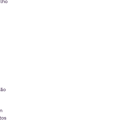
lho
ção
m
tos