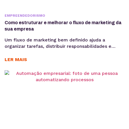
EMPREENDEDORISMO
Como estruturar e melhorar o fluxo de marketing da
sua empresa
Um fluxo de marketing bem definido ajuda a
organizar tarefas, distribuir responsabilidades e
garantir que cada etapa seja executada de forma
consistente. E o uso de ferramentas como um
LER MAIS
gerenciador de redes sociais ampliam essa eficiência
ao centralizar processos de planejamento,
aprovação e publicação. Para ter bons resultados
com a comunicação, é preciso ir muito...