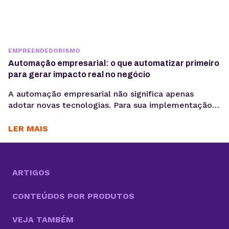
EMPREENDEDORISMO
Automação empresarial: o que automatizar primeiro
para gerar impacto real no negócio
A automação empresarial não significa apenas
adotar novas tecnologias. Para sua implementação
de maneira efetiva, é necessário organizar fluxos de
trabalho que reduzam tarefas repetitivas. Ou
LER MAIS
seja,melhorar a consistência de dados e acelerar
decisões, criando um cenário propício para a
otimização desses processos. Com cada vez mais
tarefas necessárias para competir no mercado, a
ARTIGOS
boa...
CONTEÚDOS POR PRODUTOS
VEJA TAMBÉM