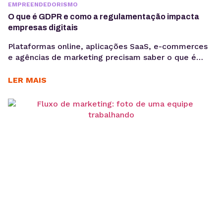
EMPREENDEDORISMO
O que é GDPR e como a regulamentação impacta
empresas digitais
Plataformas online, aplicações SaaS, e-commerces
e agências de marketing precisam saber o que é
GDPR porque lidam diariamente com dados
sensíveis, o que aumenta a exposição a riscos
LER MAIS
regulatórios. Entender o que é GDPR não é apenas
uma questão jurídica, mas uma camada crítica de
arquitetura, governança e gestão de risco. Em
ambientes orientados a...