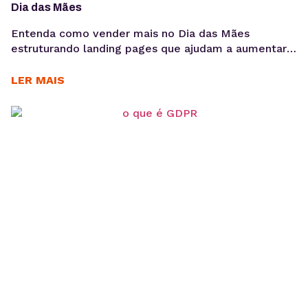
Dia das Mães
Entenda como vender mais no Dia das Mães
estruturando landing pages que ajudam a aumentar
conversões, aproveitar a demanda sazonal e
sustentar campanhas com apoio de performance e
LER MAIS
SEO técnico. O Dia das Mães está entre as datas
com maior potencial para campanhas promocionais e
aumento de vendas. Para aproveitar esse
movimento, não basta investir...