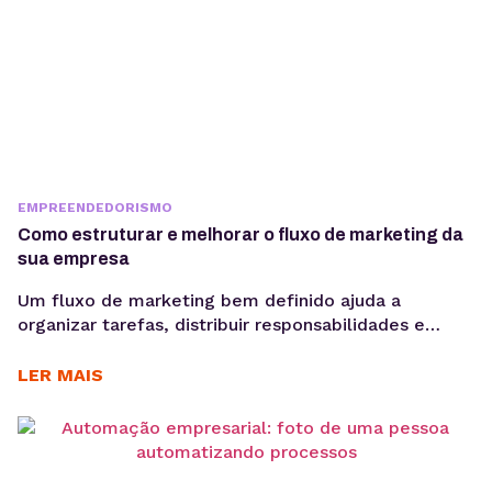
EMPREENDEDORISMO
Como estruturar e melhorar o fluxo de marketing da
sua empresa
Um fluxo de marketing bem definido ajuda a
organizar tarefas, distribuir responsabilidades e
garantir que cada etapa seja executada de forma
consistente. E o uso de ferramentas como um
LER MAIS
gerenciador de redes sociais ampliam essa eficiência
ao centralizar processos de planejamento,
aprovação e publicação. Para ter bons resultados
com a comunicação, é preciso ir muito...