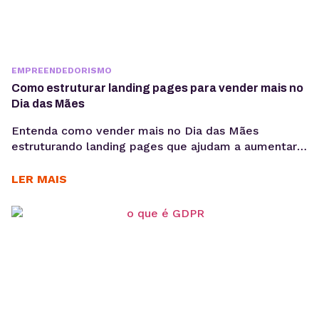
EMPREENDEDORISMO
Como estruturar landing pages para vender mais no
Dia das Mães
Entenda como vender mais no Dia das Mães
estruturando landing pages que ajudam a aumentar
conversões, aproveitar a demanda sazonal e
sustentar campanhas com apoio de performance e
LER MAIS
SEO técnico. O Dia das Mães está entre as datas
com maior potencial para campanhas promocionais e
aumento de vendas. Para aproveitar esse
movimento, não basta investir...