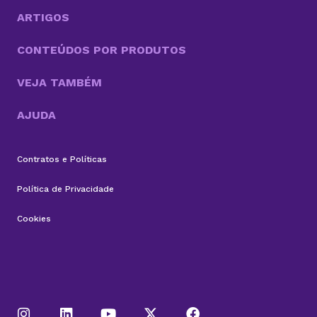
otimização desses processos. Com cada vez mais
tarefas necessárias para competir no mercado, a
ARTIGOS
boa...
CONTEÚDOS POR PRODUTOS
VEJA TAMBÉM
AJUDA
Contratos e Políticas
Política de Privacidade
Cookies