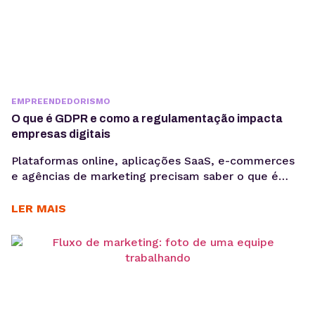
EMPREENDEDORISMO
O que é GDPR e como a regulamentação impacta
empresas digitais
Plataformas online, aplicações SaaS, e-commerces
e agências de marketing precisam saber o que é
GDPR porque lidam diariamente com dados
sensíveis, o que aumenta a exposição a riscos
LER MAIS
regulatórios. Entender o que é GDPR não é apenas
uma questão jurídica, mas uma camada crítica de
arquitetura, governança e gestão de risco. Em
ambientes orientados a...