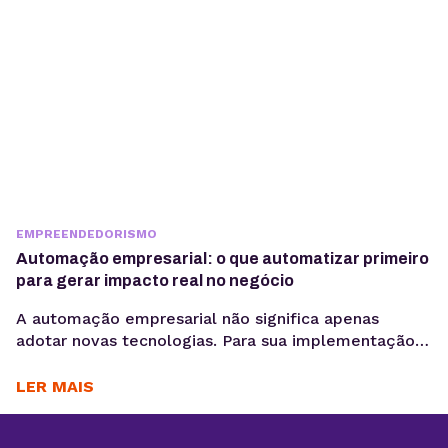
EMPREENDEDORISMO
Automação empresarial: o que automatizar primeiro
para gerar impacto real no negócio
A automação empresarial não significa apenas
adotar novas tecnologias. Para sua implementação
de maneira efetiva, é necessário organizar fluxos de
trabalho que reduzam tarefas repetitivas. Ou
LER MAIS
seja,melhorar a consistência de dados e acelerar
decisões, criando um cenário propício para a