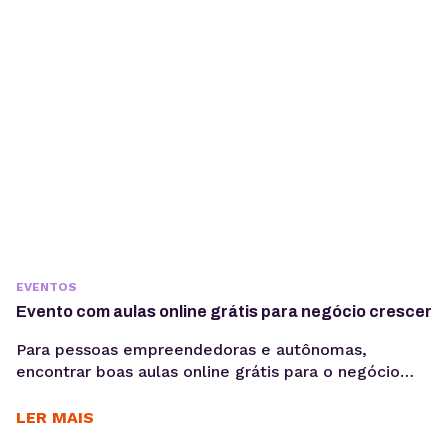
EVENTOS
Evento com aulas online grátis para negócio crescer
Para pessoas empreendedoras e autônomas,
encontrar boas aulas online grátis para o negócio
crescer nem sempre é fácil, especialmente quando
o assunto é empreendedorismo e marketing digital.
LER MAIS
O aprimoramento nessas áreas faz toda a diferença