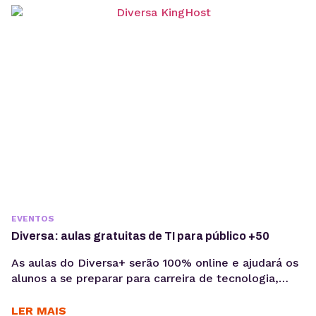
na carreira ou para o crescimento da sua empresa ou
serviço, e por isso esse é o foco do Conexão...
EVENTOS
Diversa: aulas gratuitas de TI para público +50
As aulas do Diversa+ serão 100% online e ajudará os
alunos a se preparar para carreira de tecnologia,
oferecendo capacitação para a área A gente sabe
que com o passar dos anos, o acesso à educação e
LER MAIS