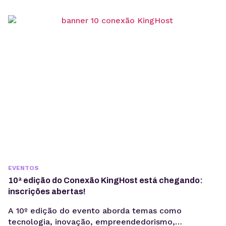
ao conhecimento foi se tornando mais fácil e
possível para toda a população – ainda bem! Com
toda...
EVENTOS
10ª edição do Conexão KingHost está chegando:
inscrições abertas!
A 10º edição do evento aborda temas como
tecnologia, inovação, empreendedorismo,