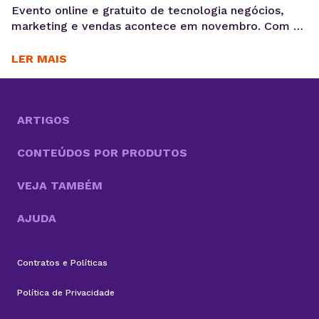
Evento online e gratuito de tecnologia negócios,
marketing e vendas acontece em novembro. Com o
objetivo de “simplificar para evoluir: seu projeto, sua
carreira, seu negócio”, o Conexão KingHost, evento
LER MAIS
idealizado pela KingHost, uma das três maiores
empresas de hospedagem de sites do Brasil,
preparou para os dias 13 e 14 de novembro a
edição...
ARTIGOS
CONTEÚDOS POR PRODUTOS
VEJA TAMBÉM
AJUDA
Contratos e Políticas
Política de Privacidade