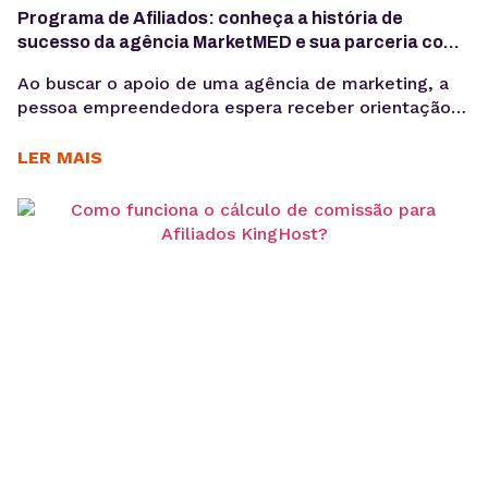
Programa de Afiliados: conheça a história de
sucesso da agência MarketMED e sua parceria com
a KingHost
Ao buscar o apoio de uma agência de marketing, a
pessoa empreendedora espera receber orientação
técnica. Como ter uma presença digital de sucesso?
“O cliente, quando chega, sabe muito pouco sobre o
LER MAIS
que quer. Cabe a nós traçarmos um caminho para
ele”, explica Nori Carneiro, CEO na MarketMED –
primeira empresa em marketing médico do...