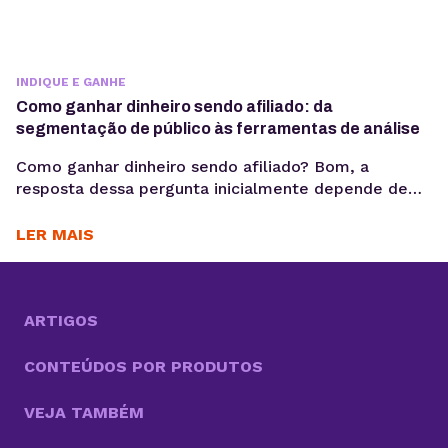
INDIQUE E GANHE
Como ganhar dinheiro sendo afiliado: da
segmentação de público às ferramentas de análise
Como ganhar dinheiro sendo afiliado? Bom, a
resposta dessa pergunta inicialmente depende de
escolher os melhores programas de afiliados, fazer
seu cadastro e divulgar seu link. Até aí você chegou
LER MAIS
na metade do caminho, mas agora o que fazer?
Agora, você precisa ir além e pensar em estratégias
eficazes para realizar suas vendas. Até porque,...
ARTIGOS
CONTEÚDOS POR PRODUTOS
VEJA TAMBÉM