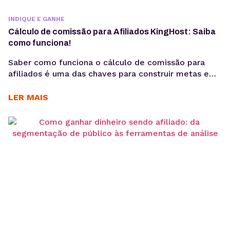
INDIQUE E GANHE
Cálculo de comissão para Afiliados KingHost: Saiba
como funciona!
Saber como funciona o cálculo de comissão para
afiliados é uma das chaves para construir metas e
alcançar o sucesso nas vendas online. Neste post,
você vai aprender a calcular seus ganhos de forma
LER MAIS
simples e eficiente. Tudo para facilitar sua jornada
no Programa de Afiliados da KingHost. Lembra que
as comissões podem chegar a...