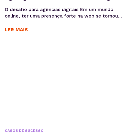
O desafio para agências digitais Em um mundo
online, ter uma presença forte na web se tornou
essencial para as empresas. Nesse cenário, cada vez
mais agências digitais adotam a Revenda de
LER MAIS
Hospedagem de Sites como negócio. Um modelo
que cresce com a alta demanda por serviços
completos, do design e desenvolvimento à
manutenção dos...
CASOS DE SUCESSO