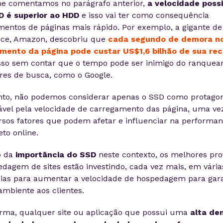
e comentamos no parágrafo anterior,
a velocidade possi
D é superior ao HDD
e isso vai ter como consequência
entos de páginas mais rápido. Por exemplo, a gigante de
e, Amazon, descobriu que
cada segundo de demora n
mento da página pode custar US$1,6 bilhão de sua rec
Isso sem contar que o tempo pode ser inimigo do ranque
res de busca, como o Google.
nto, não podemos considerar apenas o SSD como protagon
ável pela velocidade de carregamento das página, uma ve
rsos fatores que podem afetar e influenciar na performa
to online.
 da
importância do SSD
neste contexto, os melhores pr
dagem de sites estão investindo, cada vez mais, em vária
gias para aumentar a velocidade de hospedagem para gar
mbiente aos clientes.
orma, qualquer site ou aplicação que possui uma
alta de