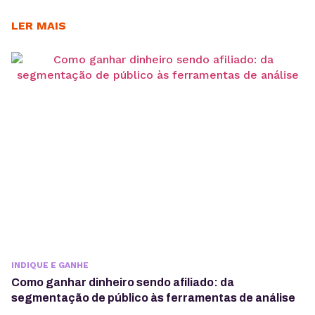
alcançar o sucesso nas vendas online. Neste post,
você vai aprender a calcular seus ganhos de forma
LER MAIS
simples e eficiente. Tudo para facilitar sua jornada
no Programa de Afiliados da KingHost. Lembra que
as comissões podem chegar a...
INDIQUE E GANHE
Como ganhar dinheiro sendo afiliado: da
segmentação de público às ferramentas de análise