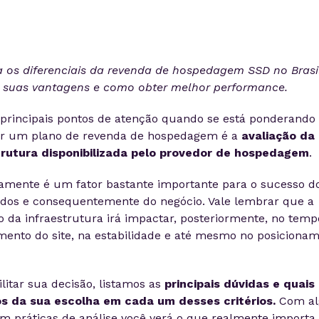
 os diferenciais da revenda de hospedagem SSD no Brasil
 suas vantagens e como obter melhor performance.
principais pontos de atenção quando se está ponderando
ar um plano de revenda de hospedagem é a
avaliação da
trutura disponibilizada pelo provedor de hospedagem
.
vamente é um fator bastante importante para o sucesso do
dos e consequentemente do negócio. Vale lembrar que a
o da infraestrutura irá impactar, posteriormente, no temp
mento do site, na estabilidade e até mesmo no posiciona
ilitar sua decisão, listamos as
principais dúvidas e quais
s da sua escolha em cada um desses critérios.
Com a
m práticas de análise você verá o que realmente importa 