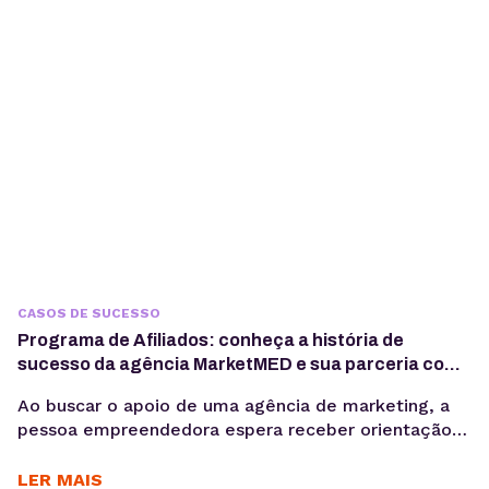
completos, do design e desenvolvimento à
manutenção dos...
CASOS DE SUCESSO
Programa de Afiliados: conheça a história de
sucesso da agência MarketMED e sua parceria com
a KingHost
Ao buscar o apoio de uma agência de marketing, a
pessoa empreendedora espera receber orientação
técnica. Como ter uma presença digital de sucesso?
“O cliente, quando chega, sabe muito pouco sobre o
LER MAIS