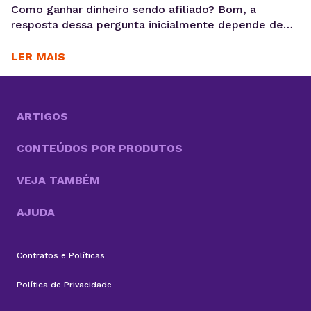
Como ganhar dinheiro sendo afiliado? Bom, a
resposta dessa pergunta inicialmente depende de
escolher os melhores programas de afiliados, fazer
seu cadastro e divulgar seu link. Até aí você chegou
LER MAIS
na metade do caminho, mas agora o que fazer?
Agora, você precisa ir além e pensar em estratégias
eficazes para realizar suas vendas. Até porque,...
ARTIGOS
CONTEÚDOS POR PRODUTOS
VEJA TAMBÉM
AJUDA
Contratos e Políticas
Política de Privacidade