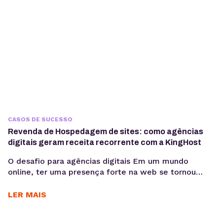
CASOS DE SUCESSO
Revenda de Hospedagem de sites: como agências
digitais geram receita recorrente com a KingHost
O desafio para agências digitais Em um mundo
online, ter uma presença forte na web se tornou
essencial para as empresas. Nesse cenário, cada vez
mais agências digitais adotam a Revenda de
LER MAIS
Hospedagem de Sites como negócio. Um modelo
que cresce com a alta demanda por serviços