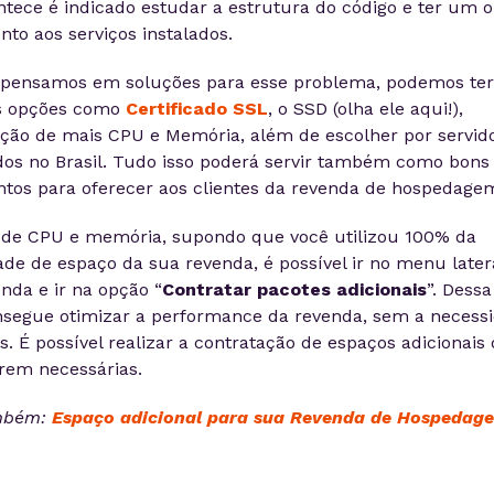
ntece é indicado estudar a estrutura do código e ter um o
nto aos serviços instalados.
pensamos em soluções para esse problema, podemos ter
s opções como
Certificado SSL
, o SSD (olha ele aqui!),
ação de mais CPU e Memória, além de escolher por servid
dos no Brasil. Tudo isso poderá servir também como bons
tos para oferecer aos clientes da revenda de hospedage
 de CPU e memória, supondo que você utilizou 100% da
de de espaço da sua revenda, é possível ir no menu later
nda e ir na opção “
Contratar pacotes adicionais
”. Dess
nsegue otimizar a performance da revenda, sem a necess
. É possível realizar a contratação de espaços adicionais
rem necessárias.
mbém:
Espaço adicional para sua Revenda de Hospedag