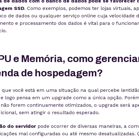
a de dados com o banco de dados pode se favorecer 
agem SSD
. Como exemplos, podemos ter lojas virtuais, a
co de dados ou qualquer serviço online cuja velocidade 
mento e processamento dos dados é vital para o funcion
io.
PU e Memória, como gerencia
enda de hospedagem?
 que você está em uma situação na qual percebe lentidã
r e logo pensa em um upgrade como a única opção. Porém
s não forem continuamente otimizados, o upgrade será a
icional, sem atingir o resultado esperado.
ão do servidor
pode ocorrer de diversas maneiras, a com
icações mal configuradas ou até mesmo desatualizadas.