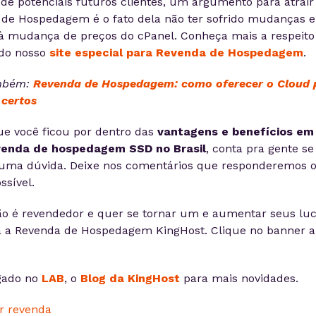
de potenciais futuros clientes, um argumento para atrair
 de Hospedagem é o fato dela não ter sofrido mudanças 
 à mudança de preços do cPanel. Conheça mais a respeito
do nosso
site especial para Revenda de Hospedagem
.
mbém:
Revenda de Hospedagem: como oferecer o Cloud 
 certos
ue você ficou por dentro das
vantagens e benefícios em
enda de hospedagem SSD no Brasil
, conta pra gente se
uma dúvida. Deixe nos comentários que responderemos 
ssível.
ão é revendedor e quer se tornar um e aumentar seus lu
 a Revenda de Hospedagem KingHost. Clique no banner a
igado no
LAB
, o
Blog da KingHost
para mais novidades.