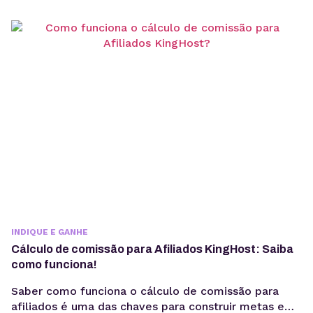
que quer. Cabe a nós traçarmos um caminho para
ele”, explica Nori Carneiro, CEO na MarketMED –
primeira empresa em marketing médico do...
INDIQUE E GANHE
Cálculo de comissão para Afiliados KingHost: Saiba
como funciona!
Saber como funciona o cálculo de comissão para
afiliados é uma das chaves para construir metas e