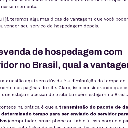
o nesse momento.
ui já teremos algumas dicas de vantagens que você poder
ra vender seu serviço de hospedagem depois.
Revenda de hospedagem com
idor no Brasil, qual a vantag
ira questão aqui sem dúvida é a diminuição do tempo de
ento das páginas do site. Claro, isso considerando que o
s que estejam acessando o site também estejam no Brasil.
contece na prática é que a
transmissão do pacote de d
 determinado tempo para ser enviado do servidor para
ivo
(computador, smartphone ou tablet). Isso porque o p
rá uma rota física de cabos, como se fosse um carro se