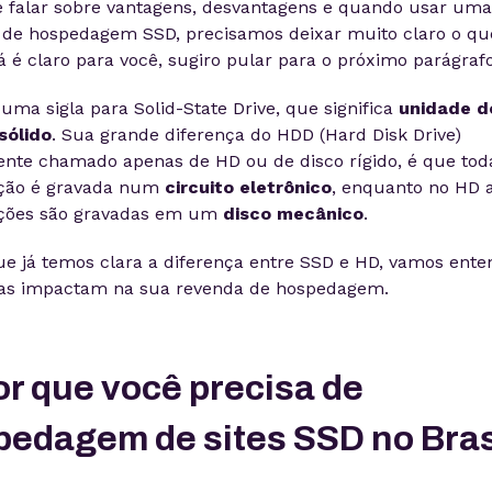
e falar sobre vantagens, desvantagens e quando usar uma
 de hospedagem SSD, precisamos deixar muito claro o qu
já é claro para você, sugiro pular para o próximo parágrafo
uma sigla para Solid-State Drive, que significa
unidade d
sólido
. Sua grande diferença do HDD (Hard Disk Drive)
te chamado apenas de HD ou de disco rígido, é que tod
ção é gravada num
circuito eletrônico
, enquanto no HD 
ções são gravadas em um
disco mecânico
.
e já temos clara a diferença entre SSD e HD, vamos ente
as impactam na sua revenda de hospedagem.
or que você precisa de
pedagem de sites SSD no Bras